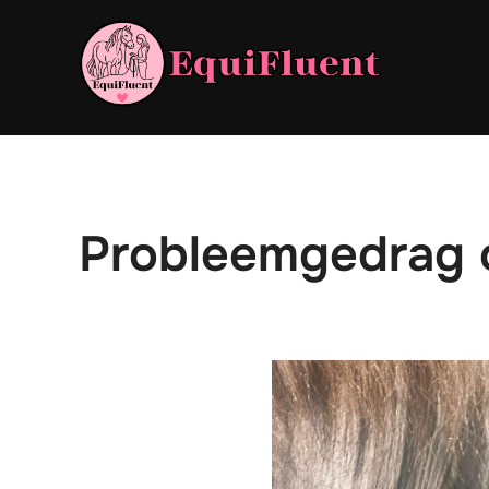
Ga
naar
de
inhoud
Probleemgedrag 