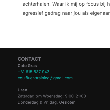
achterhalen. Waar ik mij op focus bij 
agressief gedrag naar jou als eigenaar
CONTACT
Cato Gras
+31 615 637 943
equifluenttraining@gmail.com
Uren
Zaterdag t/m Woensdag: 9:00–21:00
Donderdag & Vrijdag: Gesloten